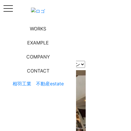
toggle navigation
EXAMPLE
WORKS
施工事例
EXAMPLE
COMPANY
BLOG
CONTACT
相羽工業
不動産estate