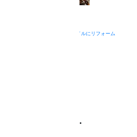
高崎市の骨董品店 shiroyama様
3DKのアパートをブルックリンスタイルにリフォーム
伊勢崎市の美容室 Niau様
0277-74-3007
|
PRIVACY POLICY
CONTACT