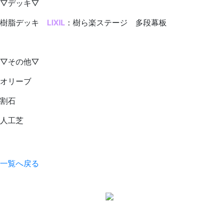
▽デッキ▽
樹脂デッキ
LIXIL
：樹ら楽ステージ 多段幕板
▽その他▽
オリーブ
割石
人工芝
一覧へ戻る
0277-74-3007