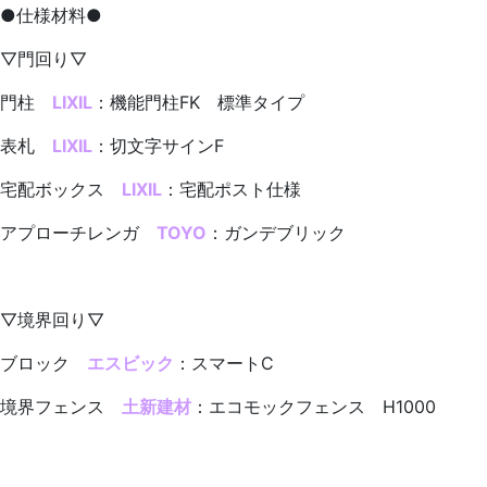
●仕様材料●
▽門回り▽
門柱
LIXIL
：機能門柱FK 標準タイプ
表札
LIXIL
：切文字サインF
宅配ボックス
LIXIL
：宅配ポスト仕様
アプローチレンガ
TOYO
：ガンデブリック
▽境界回り▽
ブロック
エスビック
：スマートC
境界フェンス
土新建材
：エコモックフェンス H1000