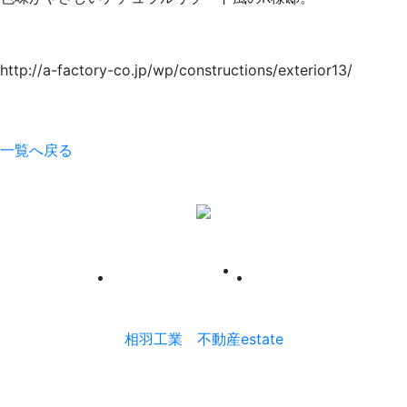
http://a-factory-co.jp/wp/constructions/exterior13/
一覧へ戻る
0277-74-3007
|
PRIVACY POLICY
CONTACT
相羽工業
不動産estate